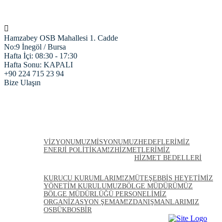
Hamzabey OSB Mahallesi 1. Cadde
No:9 İnegöl / Bursa
Hafta İçi: 08:30 - 17:30
Hafta Sonu: KAPALI
+90 224 715 23 94
Bize Ulaşın
ANASAYFA
HAKKIMIZDA
VIZYONUMUZ
MISYONUMUZ
HEDEFLERIMIZ
ENERJI POLITIKAMIZ
HIZMETLERIMIZ
HIZMET BEDELLERI
KURULLARIMIZ
KURUCU KURUMLARIMIZ
MÜTEŞEBBIS HEYETIMIZ
YÖNETIM KURULUMUZ
BÖLGE MÜDÜRÜMÜZ
BÖLGE MÜDÜRLÜĞÜ PERSONELIMIZ
ORGANIZASYON ŞEMAMIZ
DANIŞMANLARIMIZ
OSBÜK
BOSBİR
FIRMALARIMIZ
PROJELERIMIZ
HABERLER