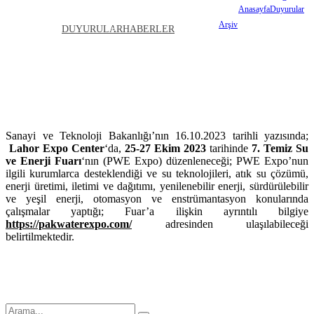
Anasayfa
Duyurular
ARŞIV
İLETIŞIM
Arşiv
Pakistan 7. Temiz Su
DUYURULAR
HABERLER
Ve Enerji Fuarı
Pakistan 7. Temiz Su ve Enerji
Fuarı
Sanayi ve Teknoloji Bakanlığı’nın 16.10.2023 tarihli yazısında;
Lahor Expo Center
‘da,
25-27 Ekim 2023
tarihinde
7. Temiz Su
ve Enerji Fuarı
‘nın (PWE Expo) düzenleneceği; PWE Expo’nun
ilgili kurumlarca desteklendiği ve su teknolojileri, atık su çözümü,
enerji üretimi, iletimi ve dağıtımı, yenilenebilir enerji, sürdürülebilir
ve yeşil enerji, otomasyon ve enstrümantasyon konularında
çalışmalar yaptığı; Fuar’a ilişkin ayrıntılı bilgiye
https://pakwaterexpo.com/
adresinden ulaşılabileceği
belirtilmektedir.