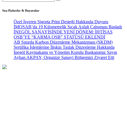
Son Haberler & Duyurular
Özel İşveren Sigorta Prim Desteği Hakkında Duyuru
İMOSAB’da 19 Kilometrelik Sıcak Asfalt Çalışması Başladı
İNEGÖL SANAYİSİNDE YENİ DÖNEM: İHTİSAS
OSB’YE “KARMA OSB” STATÜSÜ EKLENDİ
AB Sınırda Karbon Düzenleme Mekanizması (SKDM)
Sertifika İşlemlerine İlişkin Taslak Düzenleme Hakkında
İnegöl Kaymakamı ve Yönetim Kurulu Başkanımız Sayın
Ayhan AKPAY, Organize Sanayi Bölgemizi Ziyaret Etti
Türkiye’nin Mobilya Başkenti olma yolunda hızla ilerleyen
İnegöl’de kurulan İMOSAB, bölgemizdeki yatırımcı kuruluşlardan
aldığı güçle, üreterek büyümekte her geçen gün gelişmektedir.
Hızlı Menü
Anasayfa