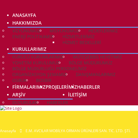
ANASAYFA
HAKKIMIZDA
VIZYONUMUZ
MISYONUMUZ
HEDEFLERIMIZ
ENERJI POLITIKAMIZ
HIZMETLERIMIZ
HIZMET BEDELLERI
KURULLARIMIZ
KURUCU KURUMLARIMIZ
MÜTEŞEBBIS HEYETIMIZ
YÖNETIM KURULUMUZ
BÖLGE MÜDÜRÜMÜZ
BÖLGE MÜDÜRLÜĞÜ PERSONELIMIZ
ORGANIZASYON ŞEMAMIZ
DANIŞMANLARIMIZ
OSBÜK
BOSBİR
FIRMALARIMIZ
PROJELERIMIZ
HABERLER
ARŞIV
İLETIŞIM
DUYURULAR
HABERLER
Anasayfa
E.M. AVCILAR MOBİLYA ORMAN ÜRÜNLERİ SAN. TİC. LTD. ŞTİ.