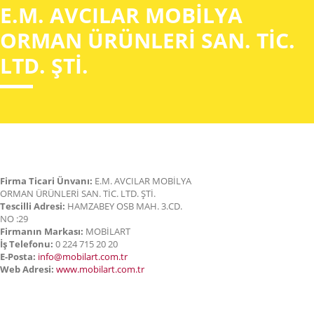
E.M. AVCILAR MOBİLYA
ORMAN ÜRÜNLERİ SAN. TİC.
LTD. ŞTİ.
Firma Ticari Ünvanı:
E.M. AVCILAR MOBİLYA
ORMAN ÜRÜNLERİ SAN. TİC. LTD. ŞTİ.
Tescilli Adresi:
HAMZABEY OSB MAH. 3.CD.
NO :29
Firmanın Markası:
MOBİLART
İş Telefonu:
0 224 715 20 20
E-Posta:
info@mobilart.com.tr
Web Adresi:
www.mobilart.com.tr