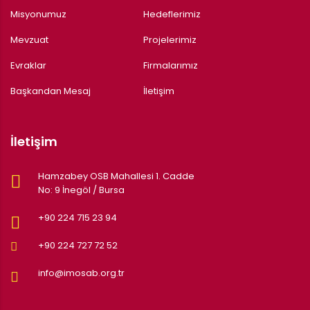
Misyonumuz
Hedeflerimiz
Mevzuat
Projelerimiz
Evraklar
Firmalarımız
Başkandan Mesaj
İletişim
İletişim
Hamzabey OSB Mahallesi 1. Cadde
No: 9 İnegöl / Bursa
+90 224 715 23 94
+90 224 727 72 52
info@imosab.org.tr