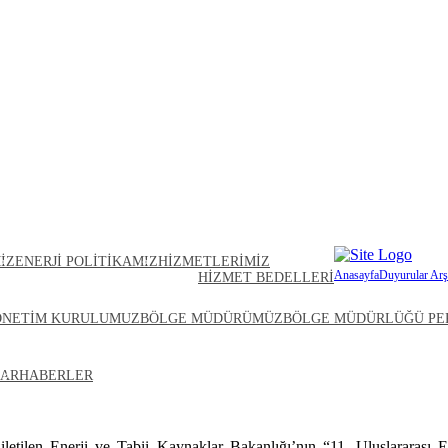
IZ
ENERJI POLITIKAMIZ
HIZMETLERIMIZ
Anasayfa
Duyurular Arş
HIZMET BEDELLERI
ÖNETIM KURULUMUZ
BÖLGE MÜDÜRÜMÜZ
BÖLGE MÜDÜRLÜĞÜ PE
11. Uluslararası Ener
İLETIŞIM
AR
HABERLER
Hakkında Bilgilendirme
letilen Enerji ve Tabii Kaynaklar Bakanlığı’nın “11. Uluslararası 