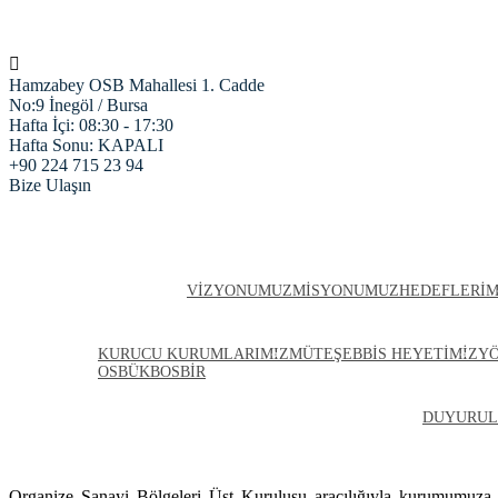
Hamzabey OSB Mahallesi 1. Cadde
No:9 İnegöl / Bursa
Hafta İçi: 08:30 - 17:30
Hafta Sonu: KAPALI
+90 224 715 23 94
Bize Ulaşın
ANASAYFA
HAKKIMIZDA
VIZYONUMUZ
MISYONUMUZ
HEDEFLERIM
KURULLARIMIZ
KURUCU KURUMLARIMIZ
MÜTEŞEBBIS HEYETIMIZ
Y
OSBÜK
BOSBİR
FIRMALARIMIZ
PROJELERIMIZ
HABERLER
ARŞIV
DUYURUL
Organize Sanayi Bölgeleri Üst Kuruluşu aracılığıyla kurumumuza i