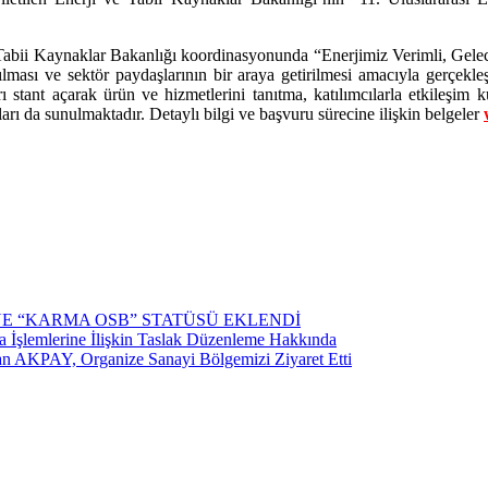
Tabii Kaynaklar Bakanlığı koordinasyonunda “Enerjimiz Verimli, Gelece
ılması ve sektör paydaşlarının bir araya getirilmesi amacıyla gerçekleşt
 stant açarak ürün ve hizmetlerini tanıtma, katılımcılarla etkileşim ku
arı da sunulmaktadır. Detaylı bilgi ve başvuru sürecine ilişkin belgeler
YE “KARMA OSB” STATÜSÜ EKLENDİ
İşlemlerine İlişkin Taslak Düzenleme Hakkında
n AKPAY, Organize Sanayi Bölgemizi Ziyaret Etti