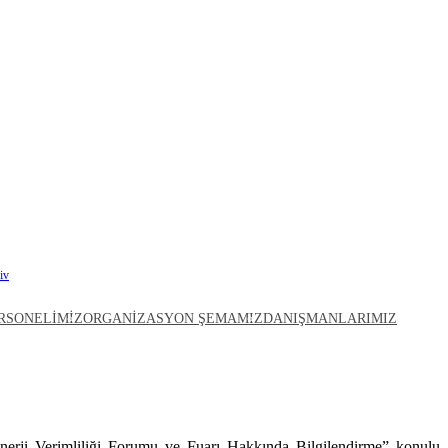
iv
11. Uluslararası Enerji Verimliliği Forumu Ve Fuarı Hakkında Bilgilendirme
RSONELIMIZ
ORGANIZASYON ŞEMAMIZ
DANIŞMANLARIMIZ
ji Verimliliği Forumu ve Fuarı
Enerji Verimliliği Forumu ve Fuarı Hakkında Bilgilendirme” konulu