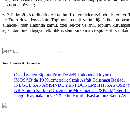
yazısından özetle;
6–7 Ekim 2025 tarihlerinde İstanbul Kongre Merkezi’nde, Enerji ve 
ve Fuarı düzenlenecektir. Toplumda enerji verimliliği bilincinin artır
alınacak; fuar alanında kamu, özel sektör ve sivil toplum kuruluşları
açısından önem taşıyan etkinlikte, stant kiralama ve sponsorluk imkânl
Son Haberler & Duyurular
Özel İşveren Sigorta Prim Desteği Hakkında Duyuru
İMOSAB’da 19 Kilometrelik Sıcak Asfalt Çalışması Başladı
İNEGÖL SANAYİSİNDE YENİ DÖNEM: İHTİSAS OSB’
AB Sınırda Karbon Düzenleme Mekanizması (SKDM) Sertifika 
İnegöl Kaymakamı ve Yönetim Kurulu Başkanımız Sayın Ayha