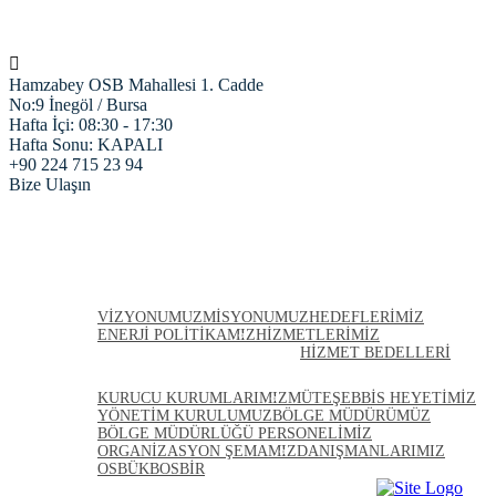
Hamzabey OSB Mahallesi 1. Cadde
No:9 İnegöl / Bursa
Hafta İçi: 08:30 - 17:30
Hafta Sonu: KAPALI
+90 224 715 23 94
Bize Ulaşın
ANASAYFA
HAKKIMIZDA
VIZYONUMUZ
MISYONUMUZ
HEDEFLERIMIZ
ENERJI POLITIKAMIZ
HIZMETLERIMIZ
HIZMET BEDELLERI
KURULLARIMIZ
KURUCU KURUMLARIMIZ
MÜTEŞEBBIS HEYETIMIZ
YÖNETIM KURULUMUZ
BÖLGE MÜDÜRÜMÜZ
BÖLGE MÜDÜRLÜĞÜ PERSONELIMIZ
ORGANIZASYON ŞEMAMIZ
DANIŞMANLARIMIZ
OSBÜK
BOSBİR
FIRMALARIMIZ
PROJELERIMIZ
HABERLER