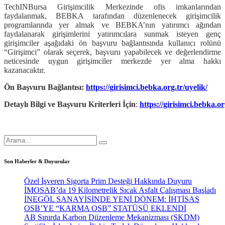
TechINBursa Girişimcilik Merkezinde ofis imkanlarından
faydalanmak, BEBKA tarafından düzenlenecek girişimcilik
programlarında yer almak ve BEBKA’nın yatırımcı ağından
faydalanarak girişimlerini yatırımcılara sunmak isteyen genç
girişimciler aşağıdaki ön başvuru bağlantısında kullanıcı rolünü
“Girişimci” olarak seçerek, başvuru yapabilecek ve değerlendirme
neticesinde uygun girişimciler merkezde yer alma hakkı
kazanacaktır.
Ön Başvuru Bağlantısı:
https://girisimci.bebka.org.tr/uyelik/
Detaylı Bilgi ve Başvuru Kriterleri İçin
:
https://girisimci.bebka.or
Son Haberler & Duyurular
Özel İşveren Sigorta Prim Desteği Hakkında Duyuru
İMOSAB’da 19 Kilometrelik Sıcak Asfalt Çalışması Başladı
İNEGÖL SANAYİSİNDE YENİ DÖNEM: İHTİSAS
OSB’YE “KARMA OSB” STATÜSÜ EKLENDİ
AB Sınırda Karbon Düzenleme Mekanizması (SKDM)