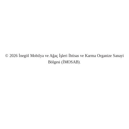
İletişim
Hamzabey OSB Mahallesi 1. Cadde
No: 9 İnegöl / Bursa
+90 224 715 23 94
+90 224 727 72 52
info@imosab.org.tr
© 2026
İnegöl Mobilya ve Ağaç İşleri İhtisas ve Karma Organize Sanayi
Bölgesi (İMOSAB).