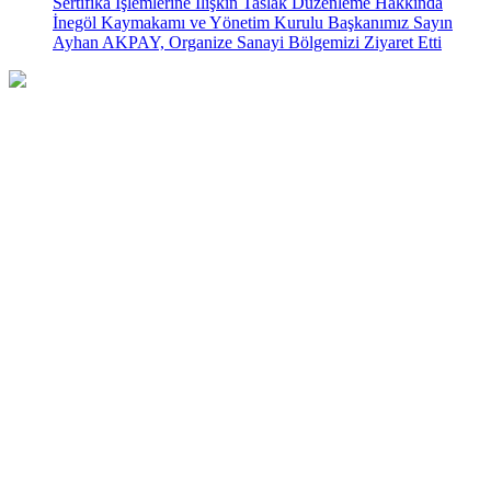
Sertifika İşlemlerine İlişkin Taslak Düzenleme Hakkında
İnegöl Kaymakamı ve Yönetim Kurulu Başkanımız Sayın
Ayhan AKPAY, Organize Sanayi Bölgemizi Ziyaret Etti
Türkiye’nin Mobilya Başkenti olma yolunda hızla ilerleyen
İnegöl’de kurulan İMOSAB, bölgemizdeki yatırımcı kuruluşlardan
aldığı güçle, üreterek büyümekte her geçen gün gelişmektedir.
Hızlı Menü
Anasayfa
Vizyonumuz
Misyonumuz
Hedeflerimiz
Mevzuat
Projelerimiz
Evraklar
Firmalarımız
Başkandan Mesaj
İletişim