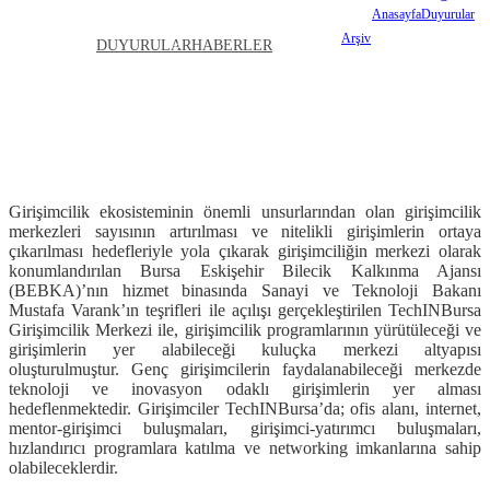
Anasayfa
Duyurular
ARŞIV
İLETIŞIM
Arşiv
BEBKA
DUYURULAR
HABERLER
TechINBursa Girişimcilik Merkezi
BEBKA TechINBursa
Girişimcilik Merkezi
Girişimcilik ekosisteminin önemli unsurlarından olan girişimcilik
merkezleri sayısının artırılması ve nitelikli girişimlerin ortaya
çıkarılması hedefleriyle yola çıkarak girişimciliğin merkezi olarak
konumlandırılan Bursa Eskişehir Bilecik Kalkınma Ajansı
(BEBKA)’nın hizmet binasında Sanayi ve Teknoloji Bakanı
Mustafa Varank’ın teşrifleri ile açılışı gerçekleştirilen TechINBursa
Girişimcilik Merkezi ile, girişimcilik programlarının yürütüleceği ve
girişimlerin yer alabileceği kuluçka merkezi altyapısı
oluşturulmuştur. Genç girişimcilerin faydalanabileceği merkezde
teknoloji ve inovasyon odaklı girişimlerin yer alması
hedeflenmektedir. Girişimciler TechINBursa’da; ofis alanı, internet,
mentor-girişimci buluşmaları, girişimci-yatırımcı buluşmaları,
hızlandırıcı programlara katılma ve networking imkanlarına sahip
olabileceklerdir.