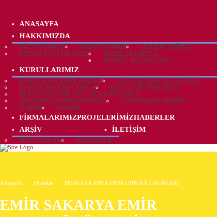
ANASAYFA
HAKKIMIZDA
VIZYONUMUZ
MISYONUMUZ
HEDEFLERIMIZ
ENERJI POLITIKAMIZ
HIZMETLERIMIZ
HIZMET BEDELLERI
KURULLARIMIZ
KURUCU KURUMLARIMIZ
MÜTEŞEBBIS HEYETIMIZ
YÖNETIM KURULUMUZ
BÖLGE MÜDÜRÜMÜZ
BÖLGE MÜDÜRLÜĞÜ PERSONELIMIZ
ORGANIZASYON ŞEMAMIZ
DANIŞMANLARIMIZ
OSBÜK
BOSBİR
FIRMALARIMIZ
PROJELERIMIZ
HABERLER
ARŞIV
İLETIŞIM
DUYURULAR
HABERLER
Anasayfa
Firmalar
EMİR SAKARYA EMİR ORMAN ÜRÜNLERİ
EMİR SAKARYA EMİR