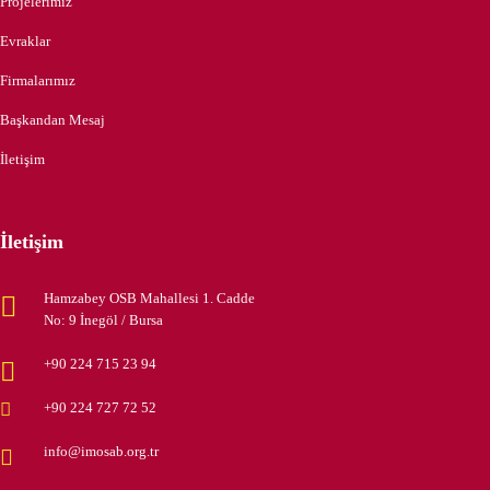
Projelerimiz
Evraklar
Firmalarımız
Başkandan Mesaj
İletişim
İletişim
Hamzabey OSB Mahallesi 1. Cadde
No: 9 İnegöl / Bursa
+90 224 715 23 94
+90 224 727 72 52
info@imosab.org.tr