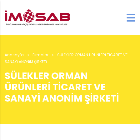
Anasayfa
Firmalar
SÜLEKLER ORMAN ÜRÜNLERİ TİCARET VE
SANAYİ ANONİM ŞİRKETİ
SÜLEKLER ORMAN
ÜRÜNLERİ TİCARET VE
SANAYİ ANONİM ŞİRKETİ