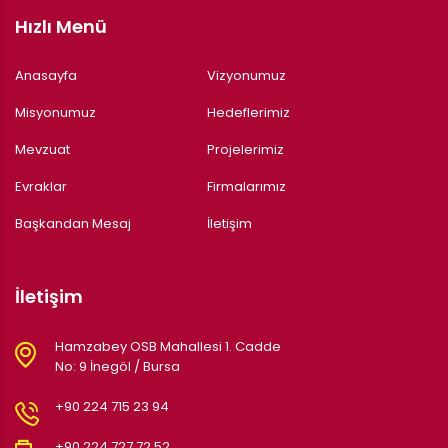
Hızlı Menü
Anasayfa
Vizyonumuz
Misyonumuz
Hedeflerimiz
Mevzuat
Projelerimiz
Evraklar
Firmalarımız
Başkandan Mesaj
İletişim
İletişim
Hamzabey OSB Mahallesi 1. Cadde
No: 9 İnegöl / Bursa
+90 224 715 23 94
+90 224 727 72 52