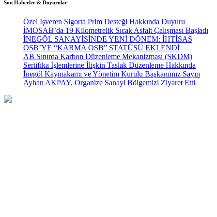
Son Haberler & Duyurular
Özel İşveren Sigorta Prim Desteği Hakkında Duyuru
İMOSAB’da 19 Kilometrelik Sıcak Asfalt Çalışması Başladı
İNEGÖL SANAYİSİNDE YENİ DÖNEM: İHTİSAS
OSB’YE “KARMA OSB” STATÜSÜ EKLENDİ
AB Sınırda Karbon Düzenleme Mekanizması (SKDM)
Sertifika İşlemlerine İlişkin Taslak Düzenleme Hakkında
İnegöl Kaymakamı ve Yönetim Kurulu Başkanımız Sayın
Ayhan AKPAY, Organize Sanayi Bölgemizi Ziyaret Etti
Türkiye’nin Mobilya Başkenti olma yolunda hızla ilerleyen
İnegöl’de kurulan İMOSAB, bölgemizdeki yatırımcı kuruluşlardan
aldığı güçle, üreterek büyümekte her geçen gün gelişmektedir.
Hızlı Menü
Anasayfa
Vizyonumuz