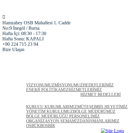
Hamzabey OSB Mahallesi 1. Cadde
No:9 İnegöl / Bursa
Hafta İçi: 08:30 - 17:30
Hafta Sonu: KAPALI
+90 224 715 23 94
Bize Ulaşın
ANASAYFA
HAKKIMIZDA
VIZYONUMUZ
MISYONUMUZ
HEDEFLERIMIZ
ENERJI POLITIKAMIZ
HIZMETLERIMIZ
HIZMET BEDELLERI
KURULLARIMIZ
KURUCU KURUMLARIMIZ
MÜTEŞEBBIS HEYETIMIZ
YÖNETIM KURULUMUZ
BÖLGE MÜDÜRÜMÜZ
BÖLGE MÜDÜRLÜĞÜ PERSONELIMIZ
ORGANIZASYON ŞEMAMIZ
DANIŞMANLARIMIZ
OSBÜK
BOSBİR
FIRMALARIMIZ
PROJELERIMIZ
HABERLER