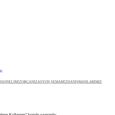
iv
Sınırda Karbon Düzenleme Mekanizması Portalının Kullanımı
RSONELIMIZ
ORGANIZASYON ŞEMAMIZ
DANIŞMANLARIMIZ
nleme Mekanizması Portalının
ının Kullanımı” konulu yazısında;