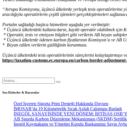
“Avrupa Komisyonu, üçüncü ülkelerde yerleşik tesis operatörlerine y
aracılığıyla operatörlerin çeşitli işlemleri gerçekleştirmeleri sağlanaca
Portalın sağladığı başlıca hizmetlere aşağıda yer verilmiştir:
* Üçüncü ülkelerdeki kullanıcıların, kayıtlı operatör olabilmek için
* Operatör, tesis ve emisyon bilgileri gibi verilerin AB beyan sahipler
* Üçüncü ülkelerde ödenen karbon fiyatlarının Komisyon’a ve AB Ulu
* Beyan edilen verilerin gizliliğinin korunması.
Üçüncü ülkelerdeki tesis operatörlerinin süreçlerini kolaylaştırmayı 
https://taxation-customs.ec.europa.eu/carbon-border-adjustme
Son Haberler & Duyurular
Özel İşveren Sigorta Prim Desteği Hakkında Duyuru
İMOSAB’da 19 Kilometrelik Sıcak Asfalt Çalışması Başladı
İNEGÖL SANAYİSİNDE YENİ DÖNEM: İHTİSAS OSB’
AB Sınırda Karbon Düzenleme Mekanizması (SKDM) Sertifika 
İnegöl Kaymakamı ve Yönetim Kurulu Başkanımız Sayın Ayha