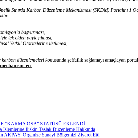
önelik Sınırda Karbon Düzenleme Mekanizması (SKDM) Portalını 1 Ocak 
ktır.
 Komisyon’a başvurması,
iyle tek elden paylaşılması,
sal Yetkili Otoritelerine
iletilmesi,
ve karbon düzenlemeleri kon
usunda şeffaflık sağlamayı amaçlayan portala
nt-mechanism_en
YE “KARMA OSB” STATÜSÜ EKLENDİ
İşlemlerine İlişkin Taslak Düzenleme Hakkında
n AKPAY, Organize Sanayi Bölgemizi Ziyaret Etti