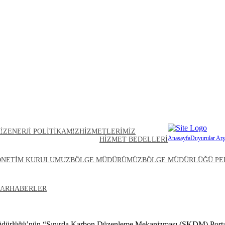
IZ
ENERJI POLITIKAMIZ
HIZMETLERIMIZ
Anasayfa
Duyurular Arş
HIZMET BEDELLERI
ÖNETIM KURULUMUZ
BÖLGE MÜDÜRÜMÜZ
BÖLGE MÜDÜRLÜĞÜ PE
Sınırda Karbon Düze
İLETIŞIM
AR
HABERLER
Kullanımı
 Müdürlüğü’nün “Sınırda Karbon Düzenleme Mekanizması (SKDM) Portal