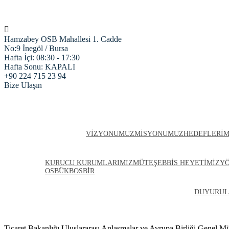
Hamzabey OSB Mahallesi 1. Cadde
No:9 İnegöl / Bursa
Hafta İçi: 08:30 - 17:30
Hafta Sonu: KAPALI
+90 224 715 23 94
Bize Ulaşın
ANASAYFA
HAKKIMIZDA
VIZYONUMUZ
MISYONUMUZ
HEDEFLERIM
KURULLARIMIZ
KURUCU KURUMLARIMIZ
MÜTEŞEBBIS HEYETIMIZ
Y
OSBÜK
BOSBİR
FIRMALARIMIZ
PROJELERIMIZ
HABERLER
ARŞIV
DUYURUL
Ticaret Bakanlığı Uluslararası Anlaşmalar ve Avrupa Birliği Genel