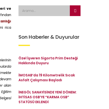
eri ve
fından
anlığı
ni rica
Son Haberler & Duyurular
Özel İşveren Sigorta Prim Desteği
lerinin
Hakkında Duyuru
nularda
etmekte
İMOSAB’da 19 Kilometrelik Sıcak
a devam
Asfalt Çalışması Başladı
er alan
 Eğitim
İNEGÖL SANAYİSİNDE YENİ DÖNEM:
İHTİSAS OSB’YE “KARMA OSB”
Belgesi
STATÜSÜ EKLENDİ