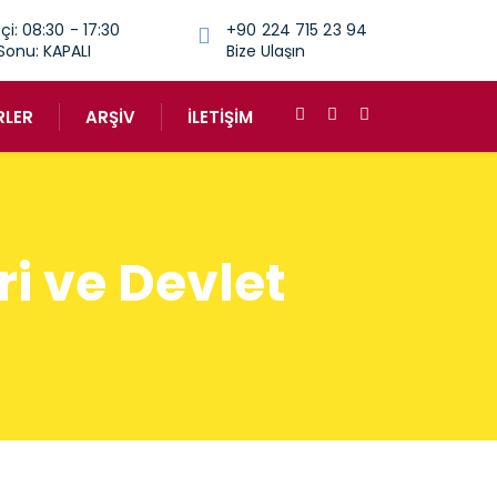
çi: 08:30 - 17:30
+90 224 715 23 94
Sonu: KAPALI
Bize Ulaşın
RLER
ARŞIV
İLETIŞIM
ri ve Devlet