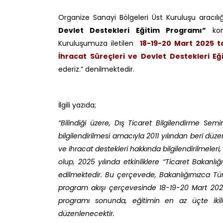
Organize Sanayi Bölgeleri Üst Kuruluşu aracılı
Devlet Destekleri Eğitim Programı”
konu
Kuruluşumuza iletilen
18-19-20 Mart 2025 ta
İhracat Süreçleri ve Devlet Destekleri E
ederiz.” denilmektedir.
İlgili yazıda;
“Bilindiği üzere, Dış Ticaret Bilgilendirme Semi
bilgilendirilmesi amacıyla 2011 yılından beri dü
ve ihracat destekleri hakkında bilgilendirilmeler
olup, 2025 yılında etkinliklere “Ticaret Bakanl
edilmektedir. Bu çerçevede, Bakanlığımızca Türk
program akışı çerçevesinde 18-19-20 Mart 2025 t
programı sonunda, eğitimin en az üçte ikilik
düzenlenecektir.