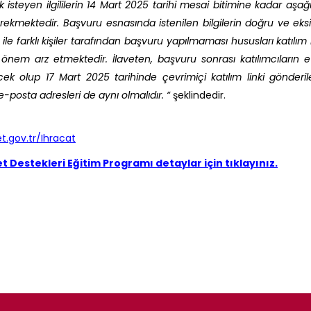
 isteyen ilgililerin 14 Mart 2025 tarihi mesai bitimine kadar aşağ
ekmektedir. Başvuru esnasında istenilen bilgilerin doğru ve eksik
le farklı kişiler tarafından başvuru yapılmaması hususları katılım l
n önem arz etmektedir. İlaveten, başvuru sonrası katılımcıların 
ek olup 17 Mart 2025 tarihinde çevrimiçi katılım linki gönderile
e-posta adresleri de aynı olmalıdır. “
şeklindedir.
t.gov.tr/Ihracat
t Destekleri Eğitim Programı detaylar için tıklayınız.