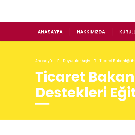
ANASAYFA
HAKKIMIZDA
KURUL
Anasayfa
Duyurular Arşiv
Ticaret Bakanlığı İh
Ticaret Bakanl
Destekleri Eğ