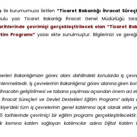
ğı ile kurumumuza iletilen
“Ticaret Bakanlığı İhracat Süreçl
lu yazı Ticaret Bakanlığı İhracat Genel Müdürlüğü tara
rihlerinde çevrimiçi gerçekleştirilecek olan “Ticaret Bak
ğitim Programı”
yazısı ekte sunulmuştur. Bilgilerinizi ve gereği
nerleri Bakanlığımızın görev alanı dahilindeki konularda iş çevre
zenlenmektedir. İş çevrelerinin Bakanlığımız görev alanına giren ko
i, ihracatın geliştirilmesi ve tabana yayılması açısından önem arz 
ığı İhracat Süreçleri ve Devlet Destekleri Eğitim Programı” adıyl
iye’deki tüm iş çevrelerinin genel katılımına açık olarak ekte y
arihlerinde çevrimiçi bir eğitim programı gerçekleştirilecektir.
 kısmına katılım sağlayan katılımcılar adına Dijital Katılım 