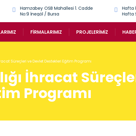
Hamzabey OSB Mahallesi 1. Cadde
Hafta İ
No:9 İnegöl / Bursa
Hafta 
LARIMIZ
FIRMALARIMIZ
PROJELERIMIZ
HABE
racat Süreçleri ve Devlet Destekleri Eğitim Programı
ığı İhracat Süreçle
itim Programı