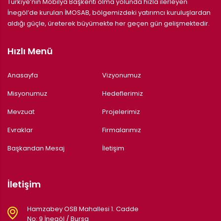
Türkiye’nin Mobilya Başkenti olma yolunda hızla ilerleyen
İnegöl’de kurulan İMOSAB, bölgemizdeki yatırımcı kuruluşlardan
aldığı güçle, üreterek büyümekte her geçen gün gelişmektedir.
Hızlı Menü
Anasayfa
Vizyonumuz
Misyonumuz
Hedeflerimiz
Mevzuat
Projelerimiz
Evraklar
Firmalarımız
Başkandan Mesaj
İletişim
İletişim
Hamzabey OSB Mahallesi 1. Cadde
No: 9 İnegöl / Bursa